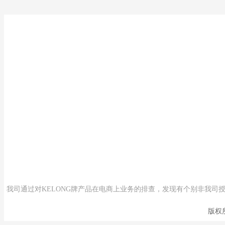
关于我们
新闻资讯
企业文化
公司新闻
资质荣誉
行业动态
产品中心
组织机构
宣传视频
科华UPS电源
科华数据中心
科华监控管理系统
我司通过对KELONG牌产品在电商上业务的排查，发现有个别非我
版权