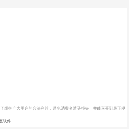
工作时间: 周一至周五
9:00-18:00
联系人：销售部
手机：13260286698
电话：400-690-1230
邮件：1679099309@qq.com
地址：厦门火炬高新区火炬园马垄路457号
为了维护广大用户的合法利益，避免消费者遭受损失，并能享受到最正规
点软件