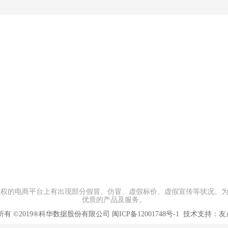
解决方案
微信扫描添加咨询
联系我们
司授权的电商平台上有出现部分假冒、仿冒、虚假标价、虚假宣传等状况。
优质的产品及服务。
所有
©2019®科华数据股份有限公司
闽ICP备12001748号-1
技术支持：
友