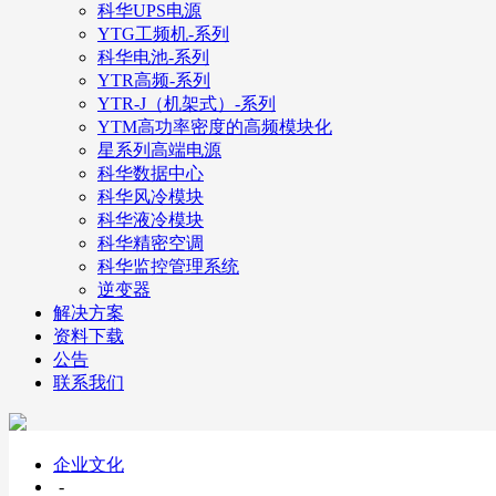
科华UPS电源
YTG工频机-系列
科华电池-系列
YTR高频-系列
YTR-J（机架式）-系列
YTM高功率密度的高频模块化
星系列高端电源
科华数据中心
科华风冷模块
科华液冷模块
科华精密空调
科华监控管理系统
逆变器
解决方案
资料下载
公告
联系我们
企业文化
-